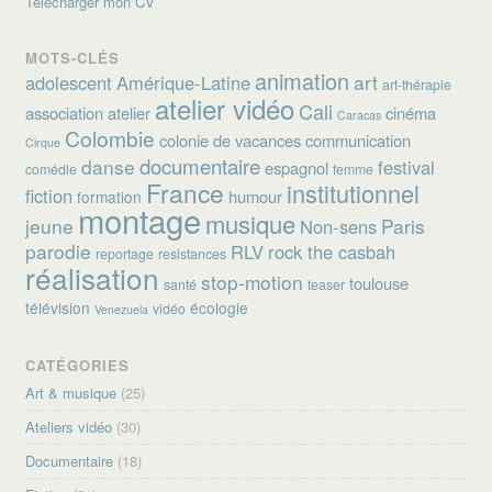
Télécharger mon CV
MOTS-CLÉS
animation
art
adolescent
Amérique-Latine
art-thérapie
atelier vidéo
Cali
association
atelier
cinéma
Caracas
Colombie
colonie de vacances
communication
Cirque
documentaire
danse
festival
espagnol
comédie
femme
France
institutionnel
fiction
humour
formation
montage
musique
jeune
Paris
Non-sens
parodie
RLV
rock the casbah
reportage
resistances
réalisation
stop-motion
toulouse
santé
teaser
télévision
écologie
vidéo
Venezuela
CATÉGORIES
Art & musique
(25)
Ateliers vidéo
(30)
Documentaire
(18)