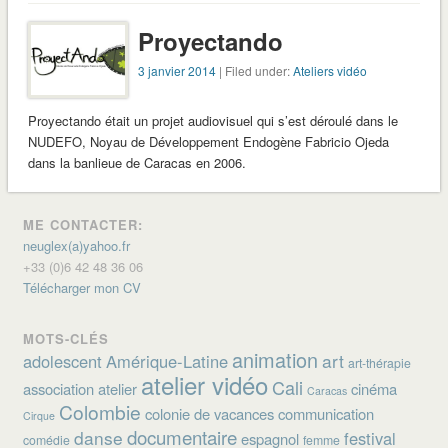
Proyectando
3 janvier 2014
| Filed under:
Ateliers vidéo
Proyectando était un projet audiovisuel qui s’est déroulé dans le
NUDEFO, Noyau de Développement Endogène Fabricio Ojeda
dans la banlieue de Caracas en 2006.
ME CONTACTER:
neuglex(a)yahoo.fr
+33 (0)6 42 48 36 06
Télécharger mon CV
MOTS-CLÉS
animation
art
adolescent
Amérique-Latine
art-thérapie
atelier vidéo
Cali
association
atelier
cinéma
Caracas
Colombie
colonie de vacances
communication
Cirque
documentaire
danse
festival
espagnol
comédie
femme