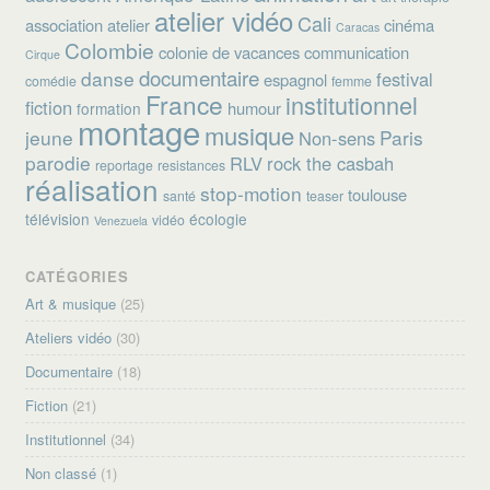
atelier vidéo
Cali
association
atelier
cinéma
Caracas
Colombie
colonie de vacances
communication
Cirque
documentaire
danse
festival
espagnol
comédie
femme
France
institutionnel
fiction
humour
formation
montage
musique
jeune
Paris
Non-sens
parodie
RLV
rock the casbah
reportage
resistances
réalisation
stop-motion
toulouse
santé
teaser
télévision
écologie
vidéo
Venezuela
CATÉGORIES
Art & musique
(25)
Ateliers vidéo
(30)
Documentaire
(18)
Fiction
(21)
Institutionnel
(34)
Non classé
(1)