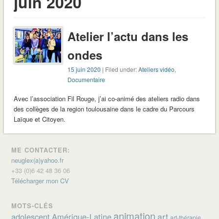
juin 2020
Atelier l’actu dans les
ondes
15 juin 2020
| Filed under:
Ateliers vidéo
,
Documentaire
Avec l’association Fil Rouge, j’ai co-animé des ateliers radio dans
des collèges de la region toulousaine dans le cadre du Parcours
Laïque et Citoyen.
ME CONTACTER:
neuglex(a)yahoo.fr
+33 (0)6 42 48 36 06
Télécharger mon CV
MOTS-CLÉS
animation
art
adolescent
Amérique-Latine
art-thérapie