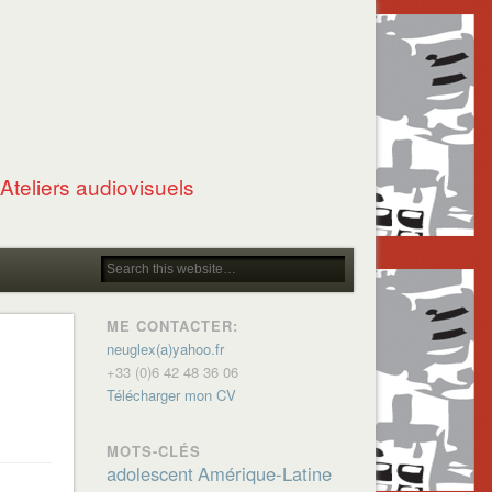
Ateliers audiovisuels
ME CONTACTER:
neuglex(a)yahoo.fr
+33 (0)6 42 48 36 06
Télécharger mon CV
MOTS-CLÉS
adolescent
Amérique-Latine