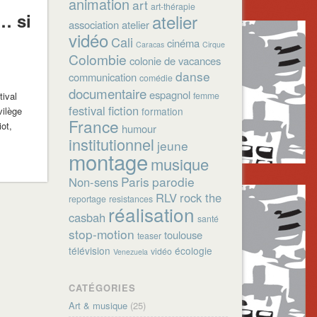
animation
art
art-thérapie
… si
atelier
association
atelier
vidéo
Cali
cinéma
Caracas
Cirque
Colombie
colonie de vacances
danse
communication
comédie
documentaire
espagnol
tival
femme
festival
fiction
vilège
formation
France
ot,
humour
institutionnel
jeune
montage
musique
Paris
parodie
Non-sens
RLV
rock the
reportage
resistances
réalisation
casbah
santé
stop-motion
toulouse
teaser
télévision
écologie
vidéo
Venezuela
CATÉGORIES
Art & musique
(25)