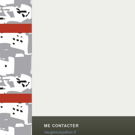
ME CONTACTER
neuglex(a)yahoo.fr