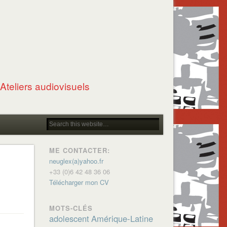
Ateliers audiovisuels
ME CONTACTER:
neuglex(a)yahoo.fr
+33 (0)6 42 48 36 06
Télécharger mon CV
MOTS-CLÉS
adolescent
Amérique-Latine