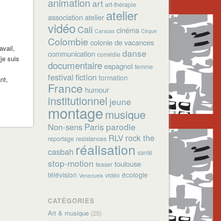
animation
art
art-thérapie
atelier
association
atelier
vidéo
Cali
cinéma
Caracas
Cirque
Colombie
colonie de vacances
avail,
danse
communication
comédie
je suis
documentaire
espagnol
femme
festival
fiction
formation
nt,
France
humour
institutionnel
jeune
montage
musique
Paris
parodie
Non-sens
RLV
rock the
reportage
resistances
réalisation
casbah
santé
stop-motion
toulouse
teaser
télévision
écologie
vidéo
Venezuela
CATÉGORIES
Art & musique
(25)