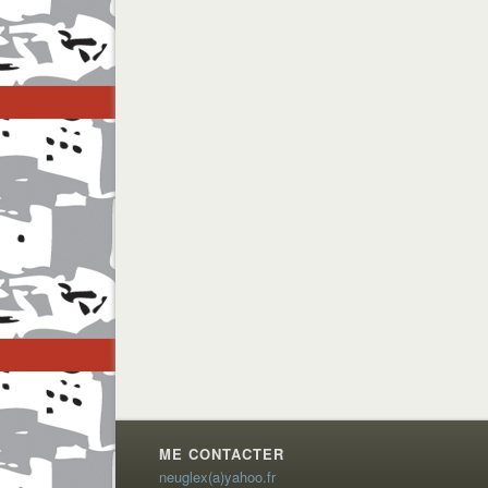
ME CONTACTER
neuglex(a)yahoo.fr