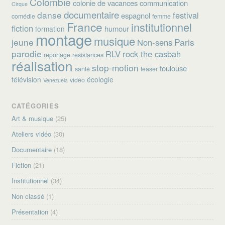
Colombie
colonie de vacances
communication
Cirque
documentaire
danse
festival
espagnol
comédie
femme
France
institutionnel
fiction
humour
formation
montage
musique
jeune
Paris
Non-sens
parodie
RLV
rock the casbah
reportage
resistances
réalisation
stop-motion
toulouse
santé
teaser
télévision
écologie
vidéo
Venezuela
CATÉGORIES
Art & musique
(25)
Ateliers vidéo
(30)
Documentaire
(18)
Fiction
(21)
Institutionnel
(34)
Non classé
(1)
Présentation
(4)