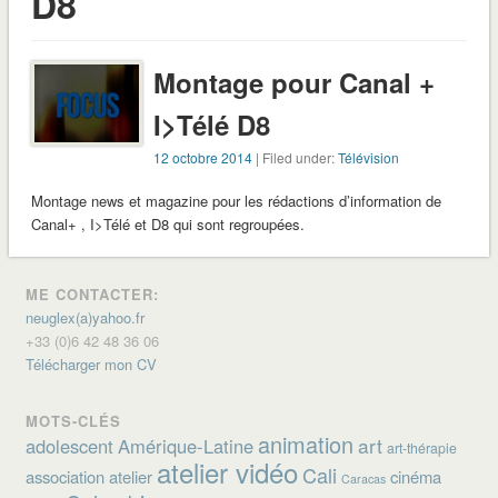
D8
Montage pour Canal +
I>Télé D8
12 octobre 2014
| Filed under:
Télévision
Montage news et magazine pour les rédactions d’information de
Canal+ , I>Télé et D8 qui sont regroupées.
ME CONTACTER:
neuglex(a)yahoo.fr
+33 (0)6 42 48 36 06
Télécharger mon CV
MOTS-CLÉS
animation
art
adolescent
Amérique-Latine
art-thérapie
atelier vidéo
Cali
association
atelier
cinéma
Caracas