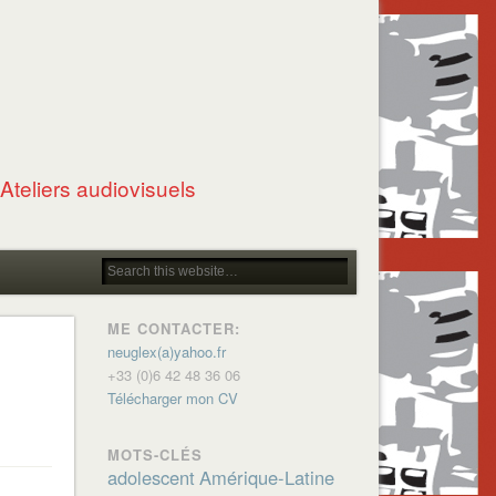
Ateliers audiovisuels
ME CONTACTER:
neuglex(a)yahoo.fr
+33 (0)6 42 48 36 06
Télécharger mon CV
MOTS-CLÉS
adolescent
Amérique-Latine