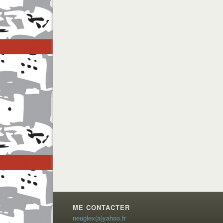
ME CONTACTER
neuglex(a)yahoo.fr