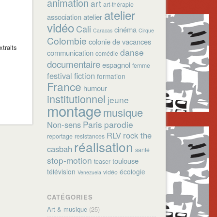
animation
art
art-thérapie
atelier
association
atelier
vidéo
Cali
cinéma
Caracas
Cirque
Colombie
colonie de vacances
traits
danse
communication
comédie
documentaire
espagnol
femme
festival
fiction
formation
France
humour
institutionnel
jeune
montage
musique
Paris
parodie
Non-sens
RLV
rock the
reportage
resistances
réalisation
casbah
santé
stop-motion
toulouse
teaser
télévision
écologie
vidéo
Venezuela
CATÉGORIES
Art & musique
(25)