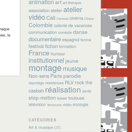
animation
art
art-thérapie
atelier
association
atelier
vidéo
Cali
cinéma
Caracas
Cirque
Colombie
colonie de vacances
chaque
danse
communication
comédie
ée, le
documentaire
espagnol
femme
festival
fiction
formation
France
humour
institutionnel
jeune
montage
musique
Paris
parodie
Non-sens
RLV
rock the
reportage
resistances
réalisation
casbah
santé
stop-motion
toulouse
teaser
télévision
écologie
vidéo
Venezuela
CATÉGORIES
Art & musique
(25)