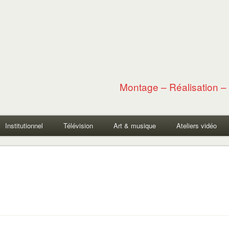
Montage – Réalisation – 
Institutionnel
Télévision
Art & musique
Ateliers vidéo
"