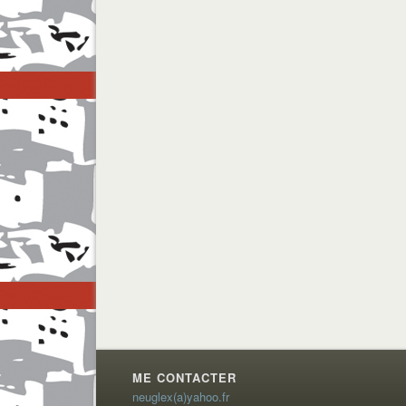
ME CONTACTER
neuglex(a)yahoo.fr