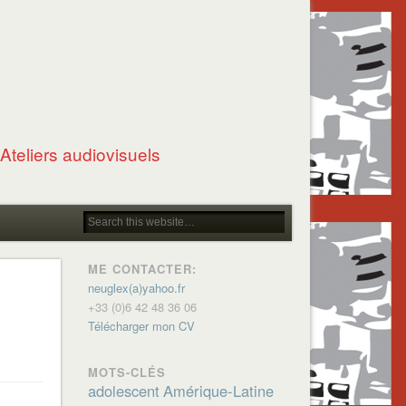
Ateliers audiovisuels
ME CONTACTER:
neuglex(a)yahoo.fr
+33 (0)6 42 48 36 06
Télécharger mon CV
MOTS-CLÉS
adolescent
Amérique-Latine