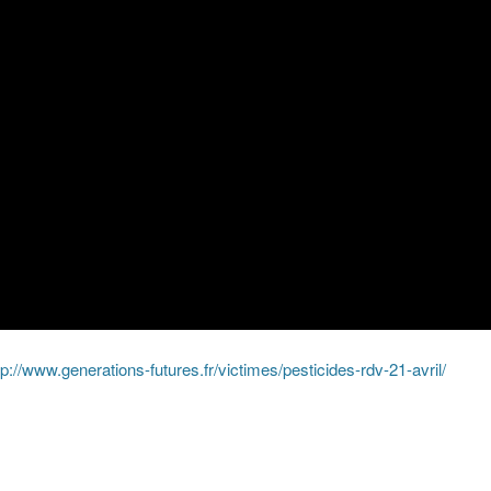
tp://www.generations-futures.fr/victimes/pesticides-rdv-21-avril/