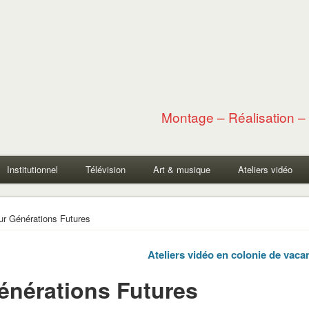
Montage – Réalisation – 
Institutionnel
Télévision
Art & musique
Ateliers vidéo
r Générations Futures
Ateliers vidéo en colonie de vac
nérations Futures