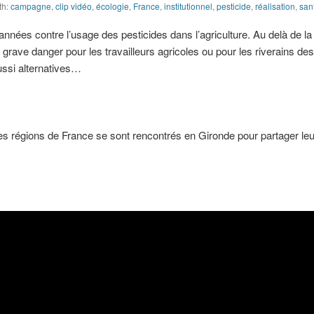
th:
campagne
,
clip vidéo
,
écologie
,
France
,
institutionnel
,
pesticide
,
réalisation
,
san
nnées contre l’usage des pesticides dans l’agriculture. Au delà de la
un grave danger pour les travailleurs agricoles ou pour les riverains des
ssi alternatives…
ntes régions de France se sont rencontrés en Gironde pour partager le