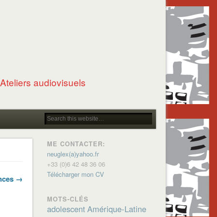
Ateliers audiovisuels
ME CONTACTER:
neuglex(a)yahoo.fr
+33 (0)6 42 48 36 06
Télécharger mon CV
ances →
MOTS-CLÉS
adolescent
Amérique-Latine