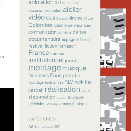
animation
art
té
art-thérapie
atelier
association
atelier
vidéo
Cali
cinéma
Caracas
Cirque
Colombie
colonie de vacances
danse
communication
comédie
documentaire
espagnol
femme
festival
fiction
formation
France
humour
urs
institutionnel
jeune
montage
musique
Paris
parodie
Non-sens
RLV
rock the
reportage
resistances
réalisation
casbah
santé
stop-motion
toulouse
teaser
télévision
écologie
vidéo
Venezuela
CATÉGORIES
Art & musique
(25)