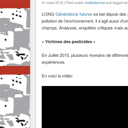
31 mars 2016 | Filed under:
Institutionnel
and tagged wi
L’ONG
Générations futures
se bat depuis des a
pollution de l’environnement, il s’agit aussi d’
champs. Analyses, enquêtes critiques mais au
« Victimes des pesticides »
En Juillet 2015, plusieurs riverains de différe
expériences.
En voici la vidéo: