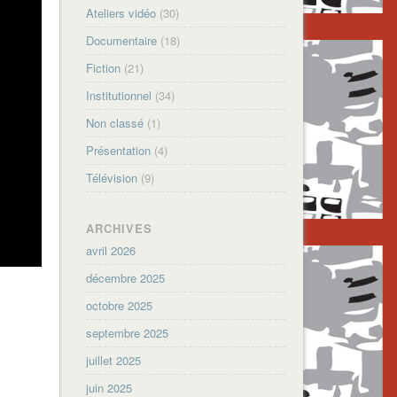
Ateliers vidéo
(30)
Documentaire
(18)
Fiction
(21)
Institutionnel
(34)
Non classé
(1)
Présentation
(4)
Télévision
(9)
ARCHIVES
avril 2026
décembre 2025
octobre 2025
septembre 2025
juillet 2025
juin 2025