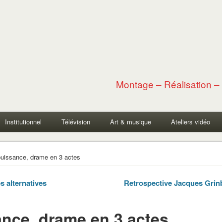
Montage – Réalisation – 
Institutionnel
Télévision
Art & musique
Ateliers vidéo
puissance, drame en 3 actes
s alternatives
Retrospective Jacques Gri
ance, drame en 3 actes