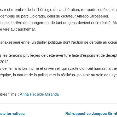
» et membre de la Théologie de la Libération, remporte les élection
gémonie du parti Colorado, celui du dictateur Alfredo Stroessner.
itique, le rêve de changement de tant de gens devient enfin réalité. Ma
rêve vire au cauchemar.
hakespearienne, un thriller politique dont l’action se déroule au cœur
es témoins privilégiés de cette aventure faite d’espoirs et de décept
 2012.
 ce film à la fois intime et universel, qui scrute d’un œil humain, à tr
uipe, la nature de la politique et la réalité du pouvoir au sein des s
utres films :
Anna Recalde Miranda
s alternatives
Retrospective Jacques Gri