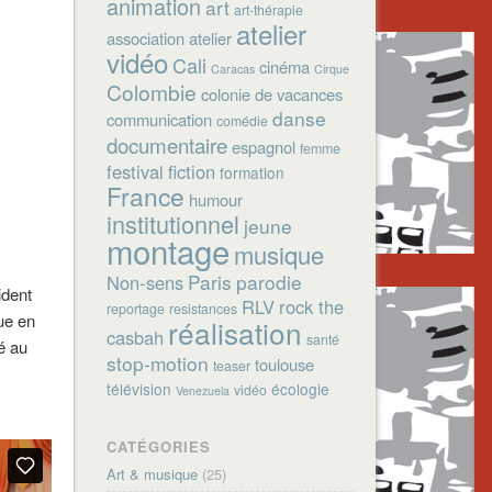
animation
art
art-thérapie
atelier
association
atelier
vidéo
Cali
cinéma
Caracas
Cirque
Colombie
colonie de vacances
danse
communication
comédie
documentaire
espagnol
femme
festival
fiction
formation
France
humour
institutionnel
jeune
montage
musique
Paris
parodie
Non-sens
ident
RLV
rock the
reportage
resistances
ue en
réalisation
casbah
santé
é au
stop-motion
toulouse
teaser
télévision
écologie
vidéo
Venezuela
CATÉGORIES
Art & musique
(25)