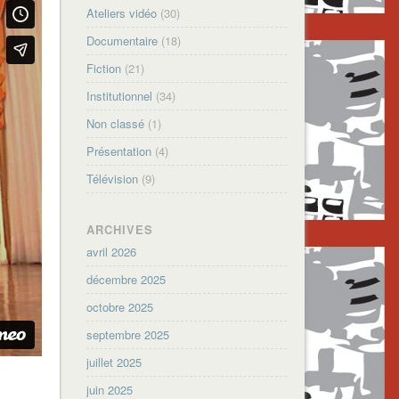
Ateliers vidéo
(30)
Documentaire
(18)
Fiction
(21)
Institutionnel
(34)
Non classé
(1)
Présentation
(4)
Télévision
(9)
ARCHIVES
avril 2026
décembre 2025
octobre 2025
septembre 2025
juillet 2025
juin 2025