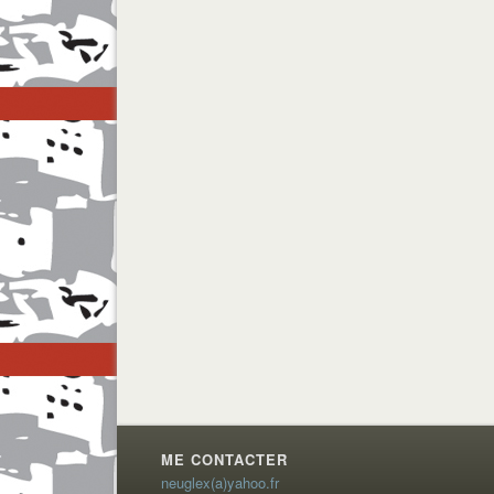
ME CONTACTER
neuglex(a)yahoo.fr