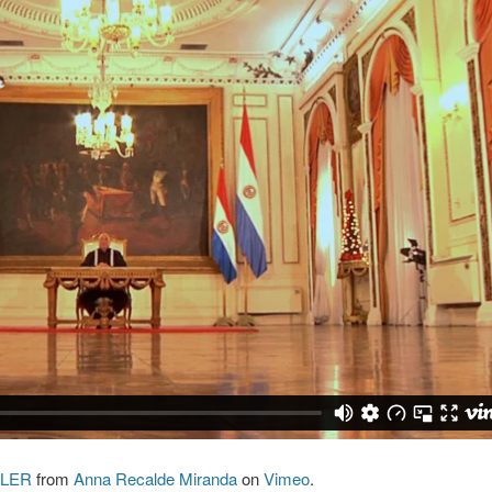
AILER
from
Anna Recalde Miranda
on
Vimeo
.