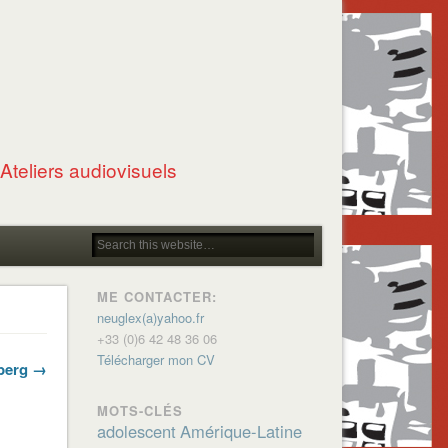
Ateliers audiovisuels
ME CONTACTER:
neuglex(a)yahoo.fr
+33 (0)6 42 48 36 06
Télécharger mon CV
nberg →
MOTS-CLÉS
adolescent
Amérique-Latine