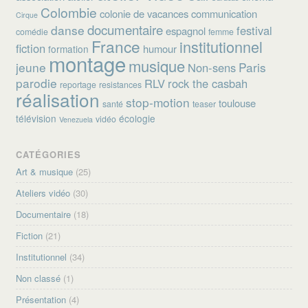
Colombie
colonie de vacances
communication
Cirque
documentaire
danse
festival
espagnol
comédie
femme
France
institutionnel
fiction
humour
formation
montage
musique
jeune
Paris
Non-sens
parodie
RLV
rock the casbah
reportage
resistances
réalisation
stop-motion
toulouse
santé
teaser
télévision
écologie
vidéo
Venezuela
CATÉGORIES
Art & musique
(25)
Ateliers vidéo
(30)
Documentaire
(18)
Fiction
(21)
Institutionnel
(34)
Non classé
(1)
Présentation
(4)