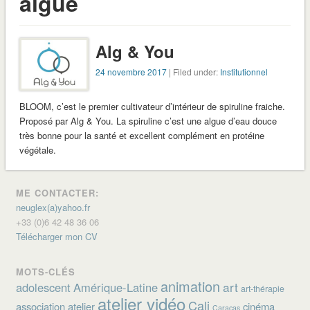
algue
Alg & You
24 novembre 2017
| Filed under:
Institutionnel
BLOOM, c’est le premier cultivateur d’intérieur de spiruline fraiche.
Proposé par Alg & You. La spiruline c’est une algue d’eau douce
très bonne pour la santé et excellent complément en protéine
végétale.
ME CONTACTER:
neuglex(a)yahoo.fr
+33 (0)6 42 48 36 06
Télécharger mon CV
MOTS-CLÉS
animation
art
adolescent
Amérique-Latine
art-thérapie
atelier vidéo
Cali
association
atelier
cinéma
Caracas