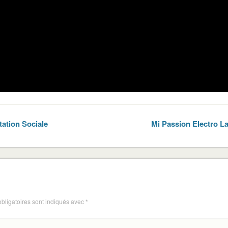
ation Sociale
Mi Passion Electro L
bligatoires sont indiqués avec
*