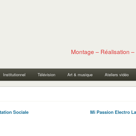
Montage – Réalisation – 
Institutionnel
Télévision
Art & musique
Ateliers vidéo
ation Sociale
Mi Passion Electro L