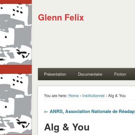
Glenn Felix
Présentation
Documentaire
Fiction
You are here:
Home
›
Institutionnel
› Alg & You
← ANRS, Association Nationale de Réadapt
Alg & You