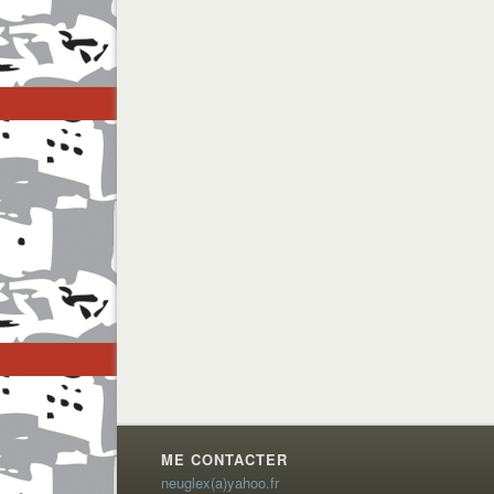
ME CONTACTER
neuglex(a)yahoo.fr