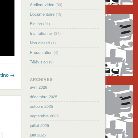
Ateliers vidéo
(30)
Documentaire
(18)
Fiction
(21)
Institutionnel
(34)
Non classé
(1)
Présentation
(4)
Télévision
(9)
atino →
ARCHIVES
avril 2026
décembre 2025
octobre 2025
septembre 2025
juillet 2025
juin 2025