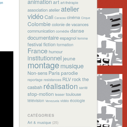
animation
art
on
art-thérapie
atelier
association
atelier
vidéo
Cali
cinéma
Caracas
Cirque
Colombie
colonie de vacances
danse
communication
comédie
documentaire
espagnol
femme
festival
fiction
formation
France
humour
institutionnel
jeune
montage
musique
Paris
parodie
Non-sens
RLV
rock the
reportage
resistances
réalisation
casbah
santé
stop-motion
toulouse
teaser
télévision
écologie
vidéo
Venezuela
CATÉGORIES
Art & musique
(25)