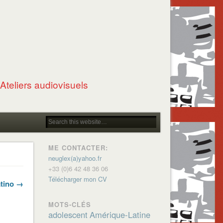
Ateliers audiovisuels
ME CONTACTER:
neuglex(a)yahoo.fr
+33 (0)6 42 48 36 06
Télécharger mon CV
atino →
MOTS-CLÉS
adolescent
Amérique-Latine