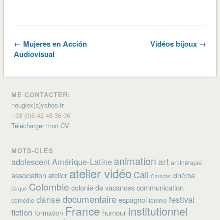
← Mujeres en Acción
Vidéos bijoux →
Audiovisual
ME CONTACTER:
neuglex(a)yahoo.fr
+33 (0)6 42 48 36 06
Télécharger mon CV
MOTS-CLÉS
animation
art
adolescent
Amérique-Latine
art-thérapie
atelier vidéo
Cali
association
atelier
cinéma
Caracas
Colombie
colonie de vacances
communication
Cirque
documentaire
danse
festival
espagnol
comédie
femme
France
institutionnel
fiction
humour
formation