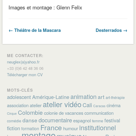
Images et montage : Glenn Felix
← Théâtre de la Mascara
Desterrados →
ME CONTACTER:
neuglex(a)yahoo.fr
+33 (0)6 42 48 36 06
Télécharger mon CV
MOTS-CLÉS
animation
art
adolescent
Amérique-Latine
art-thérapie
atelier vidéo
Cali
association
atelier
cinéma
Caracas
Colombie
colonie de vacances
communication
Cirque
documentaire
danse
festival
espagnol
comédie
femme
France
institutionnel
fiction
humour
formation
montage
musique